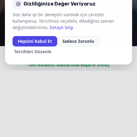
🍪
Gizliliğinize Değer Veriyoruz
Size daha iyi bir deneyim sunmak için çerezler
kullanıyoruz. Tercihinizi seçebilir, dilediğiniz zaman
değiştirebilirsiniz.
Detaylı bilgi
Hepsini Kabul Et
Sadece Zorunlu
Tercihleri Düzenle
Tüm Kullanım Alanlarında Başarılı Sonuç
Tüm Sektörlerde Ve
Üretimlerde Yüksek
Performanslı Sonuçlar Elde
Edin!